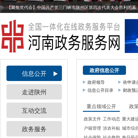
【聚焦党代会】中国共产党三门峡市陕州区第四次代表大会胜利闭幕
政府信息公开
信息公开
政府领导
依申请
信息公开目录
财政预
走进陕州
重点领域公开
政
互动交流
政策文件
工作动态
重大建
政务服务
户籍管理
涉农补贴
城市综
社会保险
社会救助
食品药