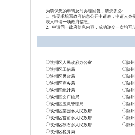
为确保您的申请及时办理回复，请您务必:
1、按要求填写政府信息公开申请表，申请人身
表只申请一项政府信息。
2、申请同一政府信息内容，成功递交一次均可
陕州区人民政府办公室
陕州
陕州区工信局
陕州
陕州区民政局
陕州
陕州区商务局
陕州
陕州区统计局
陕州
陕州区文广旅局
陕州
陕州区应急管理局
陕州
陕州区菜园乡人民政府
陕州
陕州区宫前乡人民政府
陕州
陕州区硖石乡人民政府
陕州
陕州区税务局