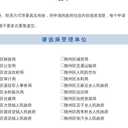
份、联系方式等要真实有效，所申请的政府信息内容描述清楚，每个申请
,请不要多次重复递交。
请 选 择 受 理 单 位
区财政局
陕州区城管局
区公安局
陕州区交通运输局
区农业农村局
陕州区人民防空办
区审计局
陕州区水利局
区退役军人事务局
陕州区王家后乡人民政府
区乡村振兴局
陕州区信访局
区住建局
陕州区自然资源局
区大营镇人民政府
陕州区店子乡人民政府
区观音堂镇人民政府
陕州区西李村乡人民政府
区原店镇人民政府
陕州区张汴乡人民政府