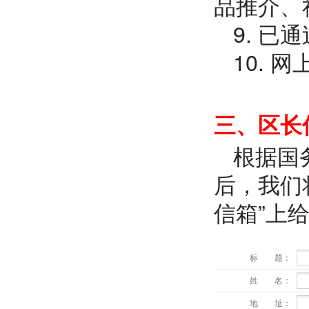
品推介、
9. 
10. 
三、区长
根据国
后，我们
信箱”上
标 题：
姓 名：
地 址：