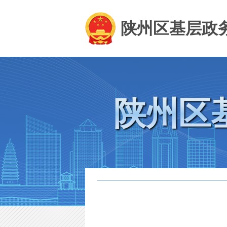
陕州区基层政
陕州区