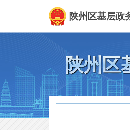
陕州区基层政
陕州区