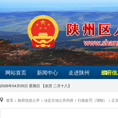
网站首页
新闻中心
走进陕州
政府信
2026年04月05日 星期日 【农历 二月十八】
首页 >
政府信息公开 >
法定主动公开内容 >
行政处罚（强制） >
正