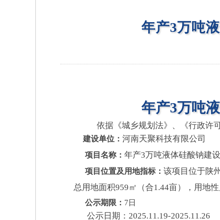
年产3万吨
年产
3万吨
依据《城乡规划法》、《行政许
河南天聚科技有限公司
建设单位：
年产
3万吨液体硅酸钠建
项目名称：
该项目位于陕
项目位置及用地指标：
总用地面积
959㎡（合1.44亩），用地性
公示期限：
7日
公示日期：
202
5
.
11
.
19
-202
5
.
11.26