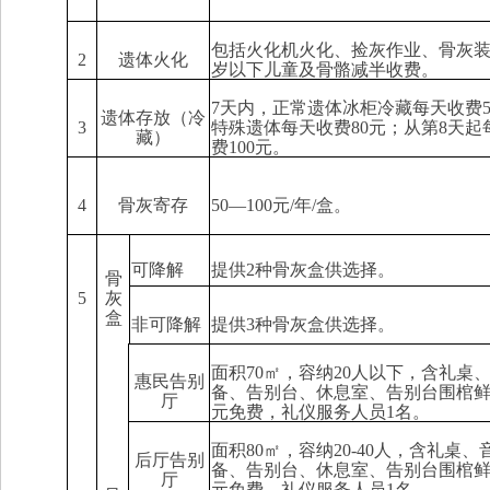
包括火化机火化、捡灰作业、骨灰
2
遗体火化
岁
以下儿童及骨骼减半收费。
7
天
内，正常遗体
冰
柜冷藏每天收费
遗体存放
（
冷
3
特殊遗体每天收费
80
元
；从第
8
天
起
藏）
费
100
元
。
4
骨灰寄存
50
—
100
元
/
年
/
盒
。
可降解
提供
2
种骨灰盒供选择。
骨
5
灰
盒
非可降解
提供
3
种骨灰盒供选择。
面积
70
㎡，容纳
20
人以下，
含
礼桌
惠民告别
备
、
告别台、休息室、告别台围棺
厅
元
免费，礼仪服务人员
1
名
。
面积
80
㎡，容纳
20-40
人，
含
礼桌、
后厅告别
备
、
告别台、休息室、告别台围棺
厅
元
免费，礼仪服务人员
1
名
。