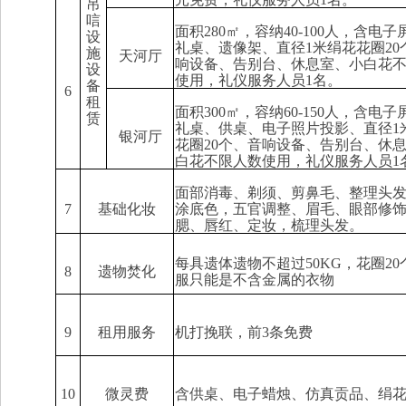
吊
唁
面积
280
㎡，容纳
40-100
人，
含
电子
设
礼桌、
遗像
架、直径
1
米
绢花花圈
20
施
天河厅
响设备
、
告别台、休息室、
小
白
花
设
使用，礼仪服务人员
1
名
。
备
6
租
面积
300
㎡，容纳
60-150
人，
含
电子
赁
礼桌、
供
桌、电子照片投影、直径
1
银河厅
花圈
20
个
、音响设备
、
告别台、休
白
花
不限人数使用，礼仪服务人员
1
面部消毒、剃须、剪鼻毛、整理头
7
基础化妆
涂底色，五官调整、眉毛、眼部修
腮、唇红、定妆，梳理头发。
每具遗体遗物不超过
50KG
，花圈
20
8
遗物焚化
服只能是不含金属的衣物
9
租用服务
机打挽联，前
3
条免费
10
微灵费
含供桌、电子蜡烛、仿真贡品、绢